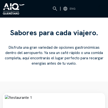
|
ENG
Restaurantes
S
a
b
o
r
e
s
p
a
r
a
c
a
d
a
v
i
a
j
e
r
o
.
Disfruta una gran variedad de opciones gastronómicas
dentro del aeropuerto. Ya sea un café rápido o una comida
completa, aquí encontrarás el lugar perfecto para recargar
energías antes de tu vuelo.
Previous
Next